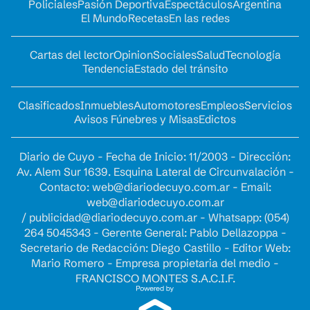
Policiales
Pasión Deportiva
Espectáculos
Argentina
El Mundo
Recetas
En las redes
Cartas del lector
Opinion
Sociales
Salud
Tecnología
Tendencia
Estado del tránsito
Clasificados
Inmuebles
Automotores
Empleos
Servicios
Avisos Fúnebres y Misas
Edictos
Diario de Cuyo - Fecha de Inicio: 11/2003 - Dirección:
Av. Alem Sur 1639. Esquina Lateral de Circunvalación -
Contacto:
web@diariodecuyo.com.ar
- Email:
web@diariodecuyo.com.ar
/
publicidad@diariodecuyo.com.ar
-
Whatsapp: (054)
264 5045343 - Gerente General: Pablo Dellazoppa -
Secretario de Redacción: Diego Castillo - Editor Web:
Mario Romero - Empresa propietaria del medio -
FRANCISCO MONTES S.A.C.I.F.