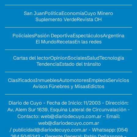
San Juan
Política
Economía
Cuyo Minero
Suplemento Verde
Revista OH
Policiales
Pasión Deportiva
Espectáculos
Argentina
El Mundo
Recetas
En las redes
Cartas del lector
Opinion
Sociales
Salud
Tecnología
Tendencia
Estado del tránsito
Clasificados
Inmuebles
Automotores
Empleos
Servicios
Avisos Fúnebres y Misas
Edictos
Diario de Cuyo - Fecha de Inicio: 11/2003 - Dirección:
Av. Alem Sur 1639. Esquina Lateral de Circunvalación -
Contacto:
web@diariodecuyo.com.ar
- Email:
web@diariodecuyo.com.ar
/
publicidad@diariodecuyo.com.ar
-
Whatsapp: (054)
264 5045343 - Gerente General: Pablo Dellazoppa -