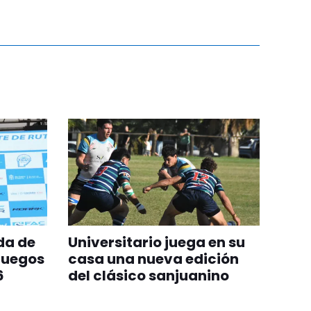
da de
Universitario juega en su
Juegos
casa una nueva edición
6
del clásico sanjuanino