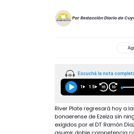
Por
Redacción Diario de Cuy
Agr
Escuchá la nota complet
1
1.5
10
10
River Plate regresará hoy a la
bonaerense de Ezeiza sin nin
exigidos por el DT Ramón Día
asumir doble competencia con