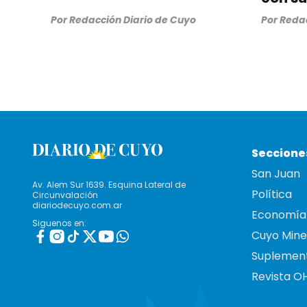
Por
Redacción Diario de Cuyo
Por
Redac
Seccione
San Juan
Av. Alem Sur 1639. Esquina Lateral de
Política
Circunvalación
diariodecuyo.com.ar
Economía
Siguenos en:
Cuyo Mine
Suplemen
Revista O