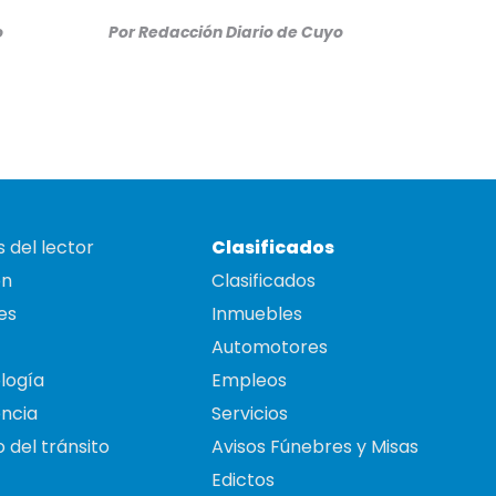
o
Por
Redacción Diario de Cuyo
 del lector
Clasificados
on
Clasificados
es
Inmuebles
Automotores
logía
Empleos
ncia
Servicios
 del tránsito
Avisos Fúnebres y Misas
Edictos