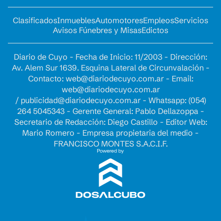
Clasificados
Inmuebles
Automotores
Empleos
Servicios
Avisos Fúnebres y Misas
Edictos
Diario de Cuyo - Fecha de Inicio: 11/2003 - Dirección:
Av. Alem Sur 1639. Esquina Lateral de Circunvalación -
Contacto:
web@diariodecuyo.com.ar
- Email:
web@diariodecuyo.com.ar
/
publicidad@diariodecuyo.com.ar
-
Whatsapp: (054)
264 5045343 - Gerente General: Pablo Dellazoppa -
Secretario de Redacción: Diego Castillo - Editor Web:
Mario Romero - Empresa propietaria del medio -
FRANCISCO MONTES S.A.C.I.F.