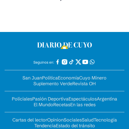
Seguinos en:
San Juan
Política
Economía
Cuyo Minero
Suplemento Verde
Revista OH
Policiales
Pasión Deportiva
Espectáculos
Argentina
El Mundo
Recetas
En las redes
Cartas del lector
Opinion
Sociales
Salud
Tecnología
Tendencia
Estado del tránsito