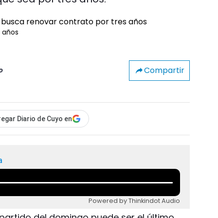
s años
Compartir
o
egar Diario de Cuyo en
a
Powered by Thinkindot Audio
 partido del domingo puede ser el último