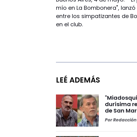
mío en La Bombonera", lanz
entre los simpatizantes de B
en el club.
LEÉ ADEMÁS
"Miadosqui
durísima r
de San Mar
Por
Redacción 