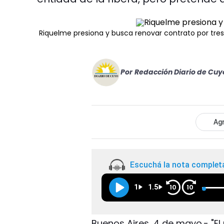
Riquelme presiona y busca renovar contrato por tre
Por
Redacción Diario de Cuy
Agr
Escuchá la nota complet
1
1.5
10
10
Buenos Aires, 4 de mayo.- "El