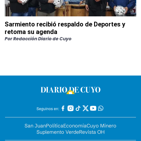
Sarmiento recibió respaldo de Deportes y
retoma su agenda
Por
Redacción Diario de Cuyo
Seguinos en:
San Juan
Política
Economía
Cuyo Minero
Suplemento Verde
Revista OH