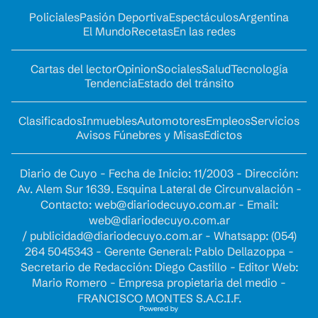
Policiales
Pasión Deportiva
Espectáculos
Argentina
El Mundo
Recetas
En las redes
Cartas del lector
Opinion
Sociales
Salud
Tecnología
Tendencia
Estado del tránsito
Clasificados
Inmuebles
Automotores
Empleos
Servicios
Avisos Fúnebres y Misas
Edictos
Diario de Cuyo - Fecha de Inicio: 11/2003 - Dirección:
Av. Alem Sur 1639. Esquina Lateral de Circunvalación -
Contacto:
web@diariodecuyo.com.ar
- Email:
web@diariodecuyo.com.ar
/
publicidad@diariodecuyo.com.ar
-
Whatsapp: (054)
264 5045343 - Gerente General: Pablo Dellazoppa -
Secretario de Redacción: Diego Castillo - Editor Web:
Mario Romero - Empresa propietaria del medio -
FRANCISCO MONTES S.A.C.I.F.