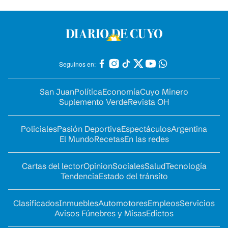
Seguinos en:
San Juan
Política
Economía
Cuyo Minero
Suplemento Verde
Revista OH
Policiales
Pasión Deportiva
Espectáculos
Argentina
El Mundo
Recetas
En las redes
Cartas del lector
Opinion
Sociales
Salud
Tecnología
Tendencia
Estado del tránsito
Clasificados
Inmuebles
Automotores
Empleos
Servicios
Avisos Fúnebres y Misas
Edictos