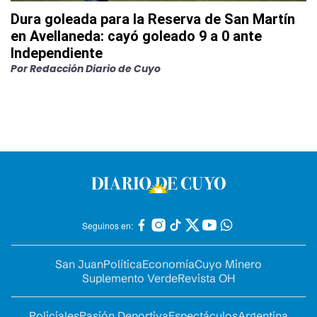
Dura goleada para la Reserva de San Martín
en Avellaneda: cayó goleado 9 a 0 ante
Independiente
Por
Redacción Diario de Cuyo
Seguinos en:
San Juan
Política
Economía
Cuyo Minero
Suplemento Verde
Revista OH
Policiales
Pasión Deportiva
Espectáculos
Argentina