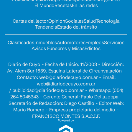
El Mundo
Recetas
En las redes
Cartas del lector
Opinion
Sociales
Salud
Tecnología
Tendencia
Estado del tránsito
Clasificados
Inmuebles
Automotores
Empleos
Servicios
Avisos Fúnebres y Misas
Edictos
Diario de Cuyo - Fecha de Inicio: 11/2003 - Dirección:
Av. Alem Sur 1639. Esquina Lateral de Circunvalación -
Contacto:
web@diariodecuyo.com.ar
- Email:
web@diariodecuyo.com.ar
/
publicidad@diariodecuyo.com.ar
-
Whatsapp: (054)
264 5045343 - Gerente General: Pablo Dellazoppa -
Secretario de Redacción: Diego Castillo - Editor Web:
Mario Romero - Empresa propietaria del medio -
FRANCISCO MONTES S.A.C.I.F.