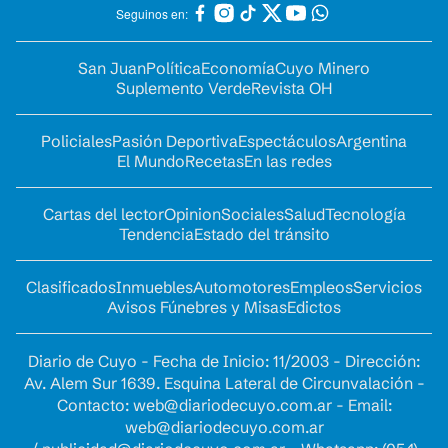
Seguinos en:
San Juan
Política
Economía
Cuyo Minero
Suplemento Verde
Revista OH
Policiales
Pasión Deportiva
Espectáculos
Argentina
El Mundo
Recetas
En las redes
Cartas del lector
Opinion
Sociales
Salud
Tecnología
Tendencia
Estado del tránsito
Clasificados
Inmuebles
Automotores
Empleos
Servicios
Avisos Fúnebres y Misas
Edictos
Diario de Cuyo - Fecha de Inicio: 11/2003 - Dirección:
Av. Alem Sur 1639. Esquina Lateral de Circunvalación -
Contacto:
web@diariodecuyo.com.ar
- Email:
web@diariodecuyo.com.ar