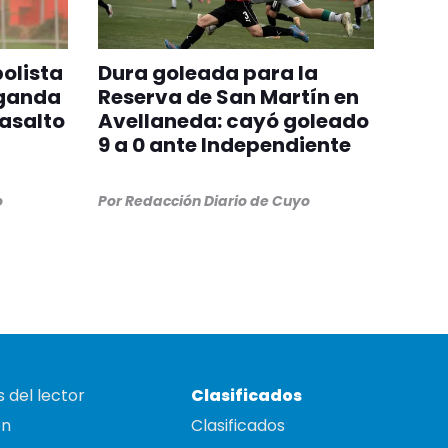
bolista
Dura goleada para la
Uganda
Reserva de San Martín en
 asalto
Avellaneda: cayó goleado
9 a 0 ante Independiente
o
Por
Redacción Diario de Cuyo
 del lector
Clasificados
on
Clasificados