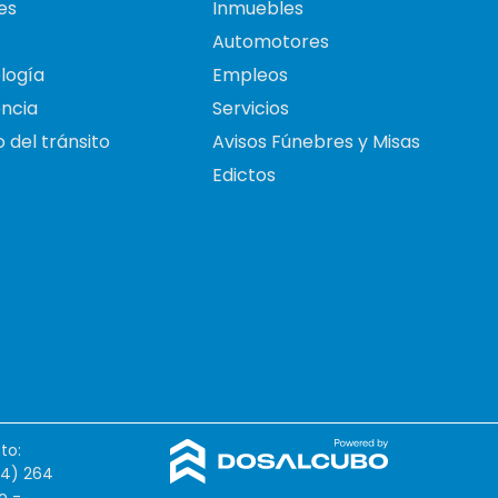
es
Inmuebles
Automotores
logía
Empleos
ncia
Servicios
 del tránsito
Avisos Fúnebres y Misas
Edictos
to:
54) 264
o -