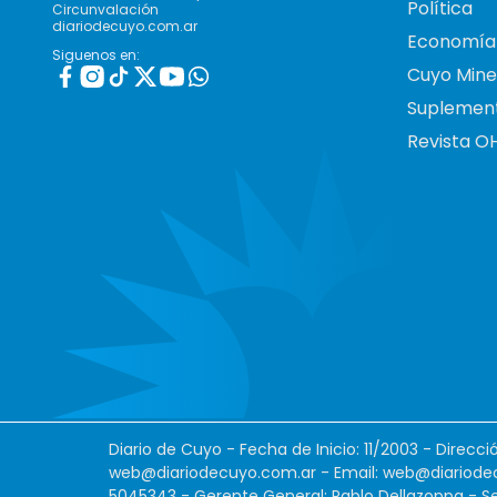
Política
Circunvalación
diariodecuyo.com.ar
Economía
Siguenos en:
Cuyo Mine
Suplemen
Revista O
Diario de Cuyo - Fecha de Inicio: 11/2003 - Direcc
web@diariodecuyo.com.ar
- Email:
web@diariode
5045343 - Gerente General: Pablo Dellazoppa - Se