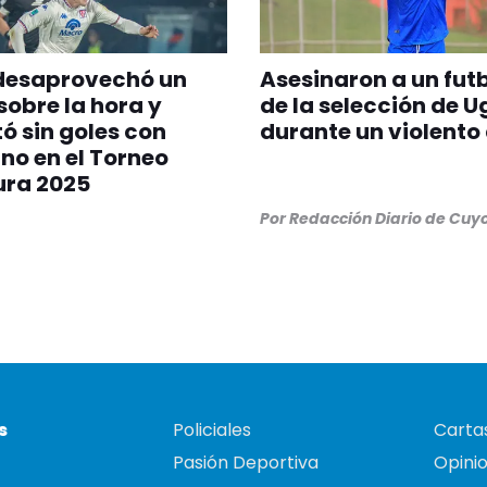
 desaprovechó un
Asesinaron a un fut
sobre la hora y
de la selección de 
 sin goles con
durante un violento
no en el Torneo
ura 2025
Por
Redacción Diario de Cuy
s
Policiales
Cartas
Pasión Deportiva
Opini