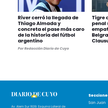
River cerró la llegada de
Tigre
Thiago Almada y
penal 
concreta el pase más caro
empató
de la historia del fútbol
Belgra
argentino
Claus
Por
Redacción Diario de Cuyo
Seccione
San Juan
Av. Alem Sur 1639. Esquina Lateral de