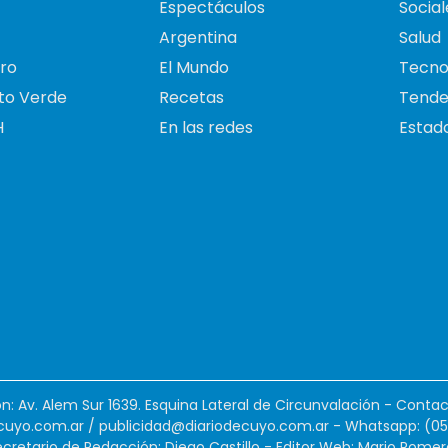
Espectáculos
Social
Argentina
Salud
ro
El Mundo
Tecno
to Verde
Recetas
Tende
H
En las redes
Estado
ión: Av. Alem Sur 1639. Esquina Lateral de Circunvalación - Contac
cuyo.com.ar
/
publicidad@diariodecuyo.com.ar
-
Whatsapp: (0
cretario de Redacción: Diego Castillo - Editor Web: Mario Romer