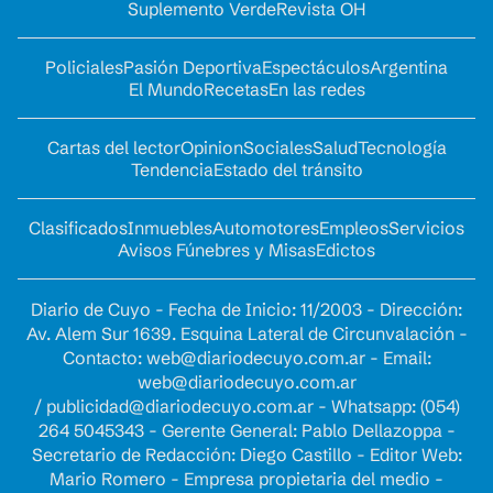
Suplemento Verde
Revista OH
Policiales
Pasión Deportiva
Espectáculos
Argentina
El Mundo
Recetas
En las redes
Cartas del lector
Opinion
Sociales
Salud
Tecnología
Tendencia
Estado del tránsito
Clasificados
Inmuebles
Automotores
Empleos
Servicios
Avisos Fúnebres y Misas
Edictos
Diario de Cuyo - Fecha de Inicio: 11/2003 - Dirección:
Av. Alem Sur 1639. Esquina Lateral de Circunvalación -
Contacto:
web@diariodecuyo.com.ar
- Email:
web@diariodecuyo.com.ar
/
publicidad@diariodecuyo.com.ar
-
Whatsapp: (054)
264 5045343 - Gerente General: Pablo Dellazoppa -
Secretario de Redacción: Diego Castillo - Editor Web:
Mario Romero - Empresa propietaria del medio -