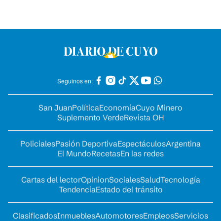
Seguinos en:
San Juan
Política
Economía
Cuyo Minero
Suplemento Verde
Revista OH
Policiales
Pasión Deportiva
Espectáculos
Argentina
El Mundo
Recetas
En las redes
Cartas del lector
Opinion
Sociales
Salud
Tecnología
Tendencia
Estado del tránsito
Clasificados
Inmuebles
Automotores
Empleos
Servicios