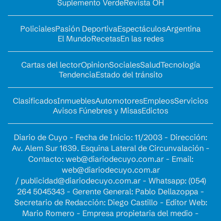
Suplemento Verde
Revista OH
Policiales
Pasión Deportiva
Espectáculos
Argentina
El Mundo
Recetas
En las redes
Cartas del lector
Opinion
Sociales
Salud
Tecnología
Tendencia
Estado del tránsito
Clasificados
Inmuebles
Automotores
Empleos
Servicios
Avisos Fúnebres y Misas
Edictos
Diario de Cuyo - Fecha de Inicio: 11/2003 - Dirección:
Av. Alem Sur 1639. Esquina Lateral de Circunvalación -
Contacto:
web@diariodecuyo.com.ar
- Email:
web@diariodecuyo.com.ar
/
publicidad@diariodecuyo.com.ar
-
Whatsapp: (054)
264 5045343 - Gerente General: Pablo Dellazoppa -
Secretario de Redacción: Diego Castillo - Editor Web:
Mario Romero - Empresa propietaria del medio -