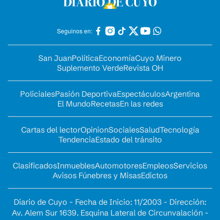
Seguinos en:
San Juan
Política
Economía
Cuyo Minero
Suplemento Verde
Revista OH
Policiales
Pasión Deportiva
Espectáculos
Argentina
El Mundo
Recetas
En las redes
Cartas del lector
Opinion
Sociales
Salud
Tecnología
Tendencia
Estado del tránsito
Clasificados
Inmuebles
Automotores
Empleos
Servicios
Avisos Fúnebres y Misas
Edictos
Diario de Cuyo - Fecha de Inicio: 11/2003 - Dirección:
Av. Alem Sur 1639. Esquina Lateral de Circunvalación -