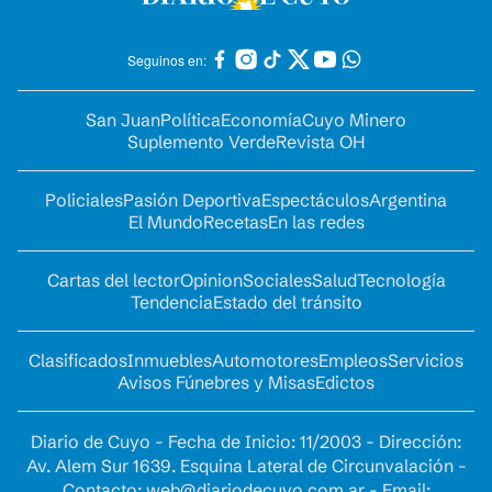
Seguinos en:
San Juan
Política
Economía
Cuyo Minero
Suplemento Verde
Revista OH
Policiales
Pasión Deportiva
Espectáculos
Argentina
El Mundo
Recetas
En las redes
Cartas del lector
Opinion
Sociales
Salud
Tecnología
Tendencia
Estado del tránsito
Clasificados
Inmuebles
Automotores
Empleos
Servicios
Avisos Fúnebres y Misas
Edictos
Diario de Cuyo - Fecha de Inicio: 11/2003 - Dirección:
Av. Alem Sur 1639. Esquina Lateral de Circunvalación -
Contacto:
web@diariodecuyo.com.ar
- Email: