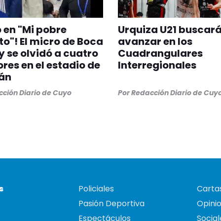
en "Mi pobre
Urquiza U21 buscar
to"! El micro de Boca
avanzar en los
 y se olvidó a cuatro
Cuadrangulares
res en el estadio de
Interregionales
án
ción Diario de Cuyo
Por
Redacción Diario de Cuy
s
Policiales
Cartas
Pasión Deportiva
Opini
Espectáculos
Social