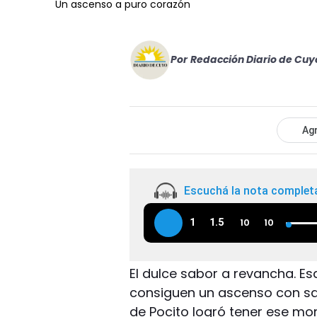
Un ascenso a puro corazón
Por
Redacción Diario de Cuy
Agr
Escuchá la nota complet
1
1.5
10
10
El dulce sabor a revancha. E
consiguen un ascenso con sac
de Pocito logró tener ese mo