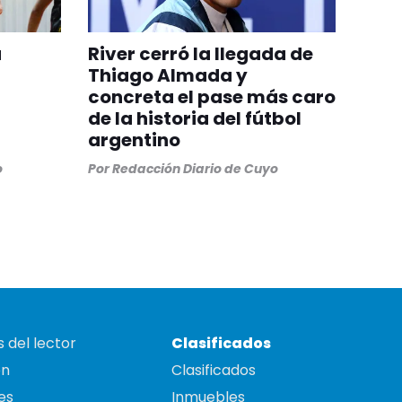
á
River cerró la llegada de
Thiago Almada y
concreta el pase más caro
de la historia del fútbol
argentino
o
Por
Redacción Diario de Cuyo
 del lector
Clasificados
on
Clasificados
es
Inmuebles