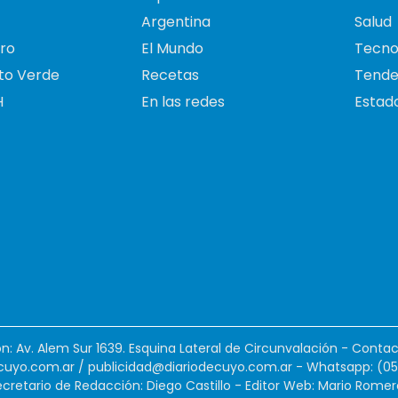
Argentina
Salud
ro
El Mundo
Tecno
to Verde
Recetas
Tende
H
En las redes
Estado
ión: Av. Alem Sur 1639. Esquina Lateral de Circunvalación - Contac
cuyo.com.ar
/
publicidad@diariodecuyo.com.ar
-
Whatsapp: (0
cretario de Redacción: Diego Castillo - Editor Web: Mario Romer