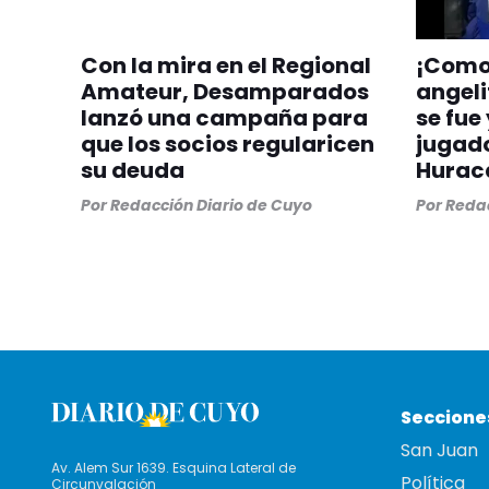
Con la mira en el Regional
¡Como 
Amateur, Desamparados
angeli
lanzó una campaña para
se fue
que los socios regularicen
jugado
su deuda
Hurac
Por
Redacción Diario de Cuyo
Por
Redac
Seccione
San Juan
Av. Alem Sur 1639. Esquina Lateral de
Política
Circunvalación