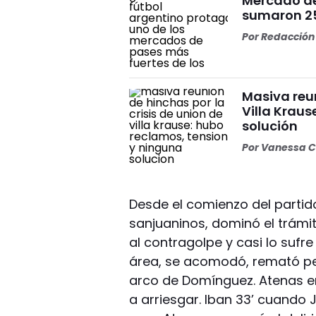
Mercado de 
sumaron 25 
Por
Redacción 
Masiva reun
Villa Kraus
solución
Por
Vanessa C
Desde el comienzo del partido,
sanjuaninos, dominó el trámit
al contragolpe y casi lo sufre
área, se acomodó, remató pe
arco de Domínguez. Atenas e
a arriesgar. Iban 33’ cuando