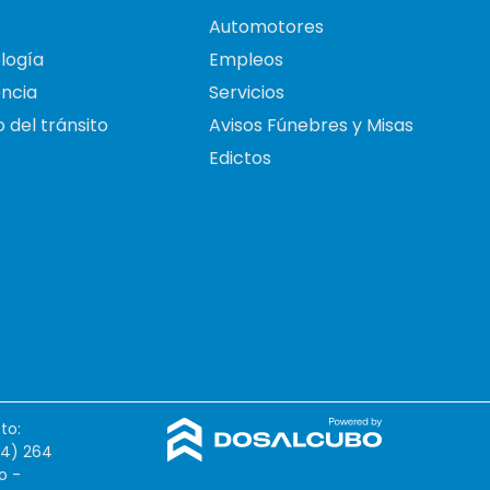
Automotores
logía
Empleos
ncia
Servicios
 del tránsito
Avisos Fúnebres y Misas
Edictos
to:
54) 264
o -