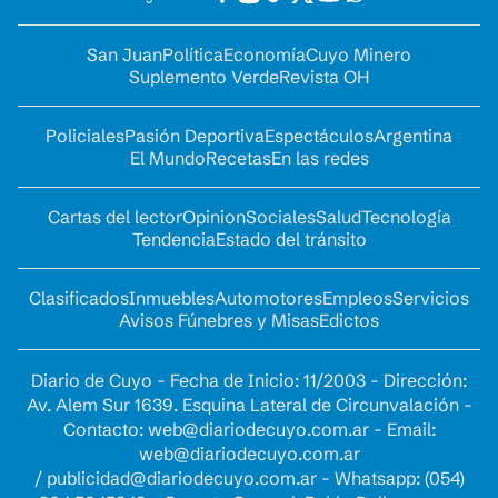
San Juan
Política
Economía
Cuyo Minero
Suplemento Verde
Revista OH
Policiales
Pasión Deportiva
Espectáculos
Argentina
El Mundo
Recetas
En las redes
Cartas del lector
Opinion
Sociales
Salud
Tecnología
Tendencia
Estado del tránsito
Clasificados
Inmuebles
Automotores
Empleos
Servicios
Avisos Fúnebres y Misas
Edictos
Diario de Cuyo - Fecha de Inicio: 11/2003 - Dirección:
Av. Alem Sur 1639. Esquina Lateral de Circunvalación -
Contacto:
web@diariodecuyo.com.ar
- Email:
web@diariodecuyo.com.ar
/
publicidad@diariodecuyo.com.ar
-
Whatsapp: (054)