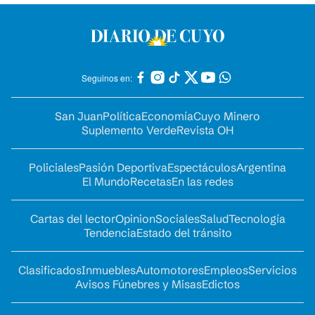
Seguinos en:
San Juan
Política
Economía
Cuyo Minero
Suplemento Verde
Revista OH
Policiales
Pasión Deportiva
Espectáculos
Argentina
El Mundo
Recetas
En las redes
Cartas del lector
Opinion
Sociales
Salud
Tecnología
Tendencia
Estado del tránsito
Clasificados
Inmuebles
Automotores
Empleos
Servicios
Avisos Fúnebres y Misas
Edictos