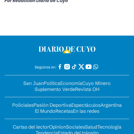
Por
Redacción Diario de Cuyo
Seguinos en:
San Juan
Política
Economía
Cuyo Minero
Suplemento Verde
Revista OH
Policiales
Pasión Deportiva
Espectáculos
Argentina
El Mundo
Recetas
En las redes
Cartas del lector
Opinion
Sociales
Salud
Tecnología
Tendencia
Estado del tránsito