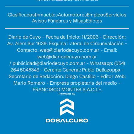
Clasificados
Inmuebles
Automotores
Empleos
Servicios
Avisos Fúnebres y Misas
Edictos
Diario de Cuyo - Fecha de Inicio: 11/2003 - Dirección:
Av. Alem Sur 1639. Esquina Lateral de Circunvalación -
Contacto:
web@diariodecuyo.com.ar
- Email:
web@diariodecuyo.com.ar
/
publicidad@diariodecuyo.com.ar
-
Whatsapp: (054)
264 5045343 - Gerente General: Pablo Dellazoppa -
Secretario de Redacción: Diego Castillo - Editor Web:
Mario Romero - Empresa propietaria del medio -
FRANCISCO MONTES S.A.C.I.F.