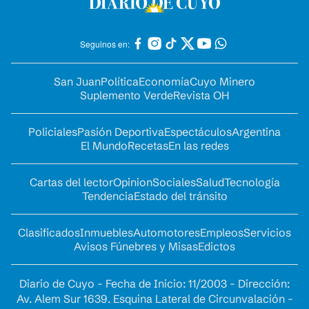
Seguinos en:
San Juan
Política
Economía
Cuyo Minero
Suplemento Verde
Revista OH
Policiales
Pasión Deportiva
Espectáculos
Argentina
El Mundo
Recetas
En las redes
Cartas del lector
Opinion
Sociales
Salud
Tecnología
Tendencia
Estado del tránsito
Clasificados
Inmuebles
Automotores
Empleos
Servicios
Avisos Fúnebres y Misas
Edictos
Diario de Cuyo - Fecha de Inicio: 11/2003 - Dirección:
Av. Alem Sur 1639. Esquina Lateral de Circunvalación -