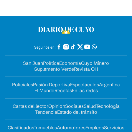
Seguinos en:
San Juan
Política
Economía
Cuyo Minero
Suplemento Verde
Revista OH
Policiales
Pasión Deportiva
Espectáculos
Argentina
El Mundo
Recetas
En las redes
Cartas del lector
Opinion
Sociales
Salud
Tecnología
Tendencia
Estado del tránsito
Clasificados
Inmuebles
Automotores
Empleos
Servicios