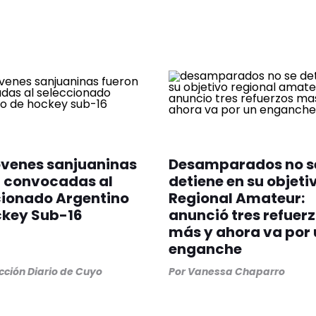
óvenes sanjuaninas
Desamparados no s
n convocadas al
detiene en su objeti
cionado Argentino
Regional Amateur:
ckey Sub-16
anunció tres refuer
más y ahora va por 
enganche
ción Diario de Cuyo
Por
Vanessa Chaparro