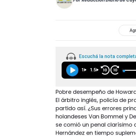
Por
Redacción Diario de Cuy
Agr
Escuchá la nota complet
1
1.5
10
10
Pobre desempeño de Howard 
El árbitro inglés, policía de 
partido así. ¿Sus errores prin
holandeses Van Bommel y De 
se comió un penal clarísimo d
Hernández en tiempo suplement