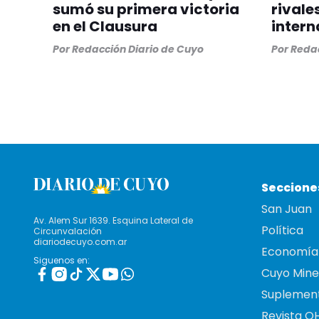
sumó su primera victoria
rivale
en el Clausura
intern
Por
Redacción Diario de Cuyo
Por
Redac
Seccione
San Juan
Av. Alem Sur 1639. Esquina Lateral de
Política
Circunvalación
diariodecuyo.com.ar
Economía
Siguenos en:
Cuyo Mine
Suplemen
Revista O