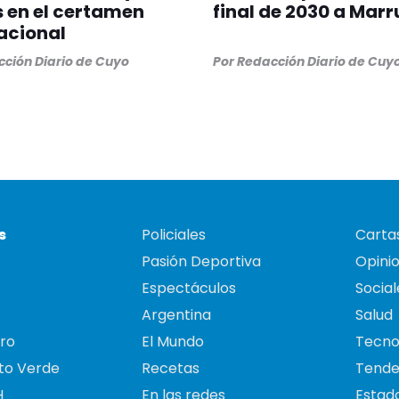
s en el certamen
final de 2030 a Mar
acional
ción Diario de Cuyo
Por
Redacción Diario de Cuy
s
Policiales
Cartas
Pasión Deportiva
Opini
Espectáculos
Social
Argentina
Salud
ro
El Mundo
Tecno
to Verde
Recetas
Tende
H
En las redes
Estado