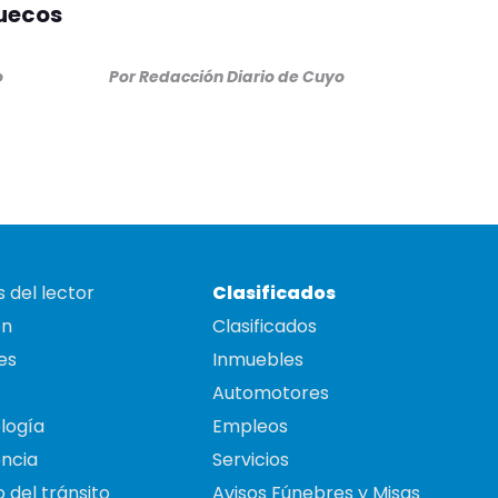
ruecos
o
Por
Redacción Diario de Cuyo
 del lector
Clasificados
on
Clasificados
es
Inmuebles
Automotores
logía
Empleos
ncia
Servicios
 del tránsito
Avisos Fúnebres y Misas