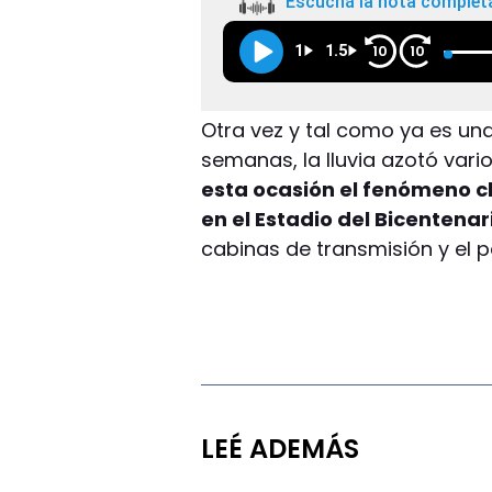
Escuchá la nota complet
1
1.5
10
10
Otra vez y tal como ya es un
semanas, la lluvia azotó var
esta ocasión el fenómeno c
en el Estadio del Bicentenar
cabinas de transmisión y el p
LEÉ ADEMÁS