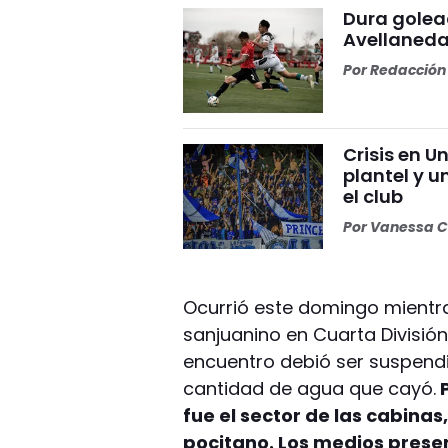
Dura golea
Avellaneda
Por
Redacción 
Crisis en U
plantel y u
el club
Por
Vanessa C
Ocurrió este domingo mientras
sanjuanino en Cuarta División
encuentro debió ser suspendid
cantidad de agua que cayó.
P
fue el sector de las cabinas
pocitano. Los medios prese