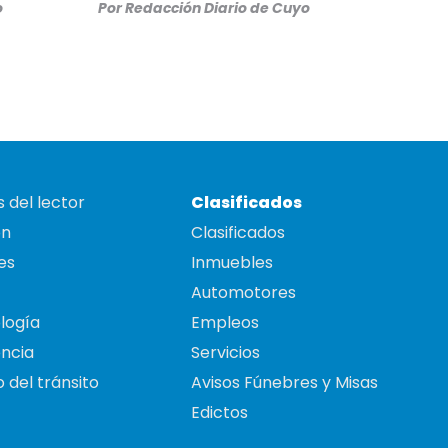
o
Por
Redacción Diario de Cuyo
 del lector
Clasificados
on
Clasificados
es
Inmuebles
Automotores
logía
Empleos
ncia
Servicios
 del tránsito
Avisos Fúnebres y Misas
Edictos