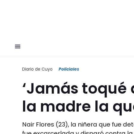
Diario de Cuyo
Policiales
‘Jamás toqué a
la madre la que
Nair Flores (23), la niñera que fue 
fue excarcerlada y disparó contra la