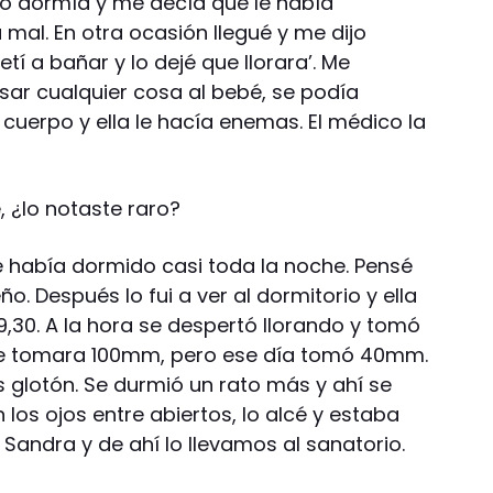
o dormía y me decía que le había
mal. En otra ocasión llegué y me dijo
tí a bañar y lo dejé que llorara’. Me
sar cualquier cosa al bebé, se podía
cuerpo y ella le hacía enemas. El médico la
, ¿lo notaste raro?
e había dormido casi toda la noche. Pensé
. Después lo fui a ver al dormitorio y ella
9,30. A la hora se despertó llorando y tomó
ue tomara 100mm, pero ese día tomó 40mm.
 glotón. Se durmió un rato más y ahí se
 los ojos entre abiertos, lo alcé y estaba
andra y de ahí lo llevamos al sanatorio.