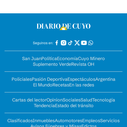
Seguinos en:
San Juan
Política
Economía
Cuyo Minero
Suplemento Verde
Revista OH
Policiales
Pasión Deportiva
Espectáculos
Argentina
El Mundo
Recetas
En las redes
Cartas del lector
Opinion
Sociales
Salud
Tecnología
Tendencia
Estado del tránsito
Clasificados
Inmuebles
Automotores
Empleos
Servicios
Avisos Fúnebres y Misas
Edictos