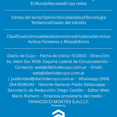
El Mundo
Recetas
En las redes
Cartas del lector
Opinion
Sociales
Salud
Tecnología
Tendencia
Estado del tránsito
Clasificados
Inmuebles
Automotores
Empleos
Servicios
Avisos Fúnebres y Misas
Edictos
Diario de Cuyo - Fecha de Inicio: 11/2003 - Dirección:
Av. Alem Sur 1639. Esquina Lateral de Circunvalación -
Contacto:
web@diariodecuyo.com.ar
- Email:
web@diariodecuyo.com.ar
/
publicidad@diariodecuyo.com.ar
-
Whatsapp: (054)
264 5045343 - Gerente General: Pablo Dellazoppa -
Secretario de Redacción: Diego Castillo - Editor Web:
Mario Romero - Empresa propietaria del medio -
FRANCISCO MONTES S.A.C.I.F.