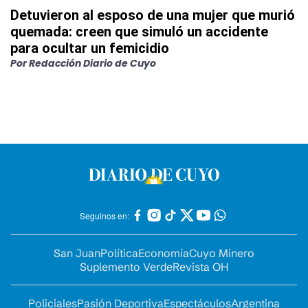
Detuvieron al esposo de una mujer que murió
quemada: creen que simuló un accidente
para ocultar un femicidio
Por
Redacción Diario de Cuyo
Seguinos en:
San Juan
Política
Economía
Cuyo Minero
Suplemento Verde
Revista OH
Policiales
Pasión Deportiva
Espectáculos
Argentina