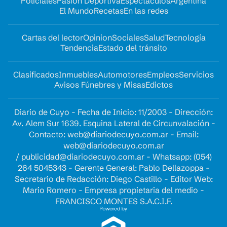
Policiales
Pasión Deportiva
Espectáculos
Argentina
El Mundo
Recetas
En las redes
Cartas del lector
Opinion
Sociales
Salud
Tecnología
Tendencia
Estado del tránsito
Clasificados
Inmuebles
Automotores
Empleos
Servicios
Avisos Fúnebres y Misas
Edictos
Diario de Cuyo - Fecha de Inicio: 11/2003 - Dirección:
Av. Alem Sur 1639. Esquina Lateral de Circunvalación -
Contacto:
web@diariodecuyo.com.ar
- Email:
web@diariodecuyo.com.ar
/
publicidad@diariodecuyo.com.ar
-
Whatsapp: (054)
264 5045343 - Gerente General: Pablo Dellazoppa -
Secretario de Redacción: Diego Castillo - Editor Web:
Mario Romero - Empresa propietaria del medio -
FRANCISCO MONTES S.A.C.I.F.