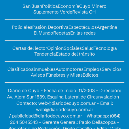
San Juan
Política
Economía
Cuyo Minero
Suplemento Verde
Revista OH
Policiales
Pasión Deportiva
Espectáculos
Argentina
El Mundo
Recetas
En las redes
Cartas del lector
Opinion
Sociales
Salud
Tecnología
Tendencia
Estado del tránsito
Clasificados
Inmuebles
Automotores
Empleos
Servicios
Avisos Fúnebres y Misas
Edictos
Diario de Cuyo - Fecha de Inicio: 11/2003 - Dirección:
Av. Alem Sur 1639. Esquina Lateral de Circunvalación -
Contacto:
web@diariodecuyo.com.ar
- Email:
web@diariodecuyo.com.ar
/
publicidad@diariodecuyo.com.ar
-
Whatsapp: (054)
264 5045343 - Gerente General: Pablo Dellazoppa -
Secretario de Redacción: Diego Castillo - Editor Web: