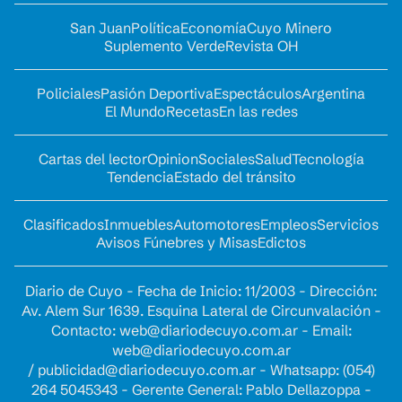
San Juan
Política
Economía
Cuyo Minero
Suplemento Verde
Revista OH
Policiales
Pasión Deportiva
Espectáculos
Argentina
El Mundo
Recetas
En las redes
Cartas del lector
Opinion
Sociales
Salud
Tecnología
Tendencia
Estado del tránsito
Clasificados
Inmuebles
Automotores
Empleos
Servicios
Avisos Fúnebres y Misas
Edictos
Diario de Cuyo - Fecha de Inicio: 11/2003 - Dirección:
Av. Alem Sur 1639. Esquina Lateral de Circunvalación -
Contacto:
web@diariodecuyo.com.ar
- Email:
web@diariodecuyo.com.ar
/
publicidad@diariodecuyo.com.ar
-
Whatsapp: (054)
264 5045343 - Gerente General: Pablo Dellazoppa -