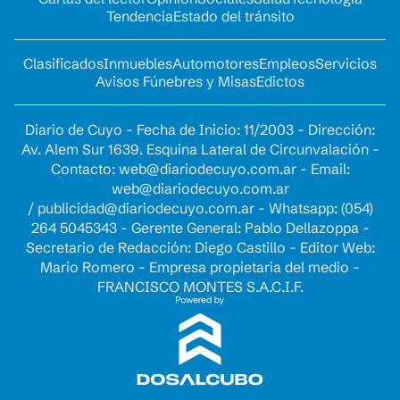
Tendencia
Estado del tránsito
Clasificados
Inmuebles
Automotores
Empleos
Servicios
Avisos Fúnebres y Misas
Edictos
Diario de Cuyo - Fecha de Inicio: 11/2003 - Dirección:
Av. Alem Sur 1639. Esquina Lateral de Circunvalación -
Contacto:
web@diariodecuyo.com.ar
- Email:
web@diariodecuyo.com.ar
/
publicidad@diariodecuyo.com.ar
-
Whatsapp: (054)
264 5045343 - Gerente General: Pablo Dellazoppa -
Secretario de Redacción: Diego Castillo - Editor Web:
Mario Romero - Empresa propietaria del medio -
FRANCISCO MONTES S.A.C.I.F.