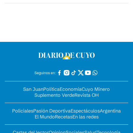
Seguinos en:
San Juan
Política
Economía
Cuyo Minero
Suplemento Verde
Revista OH
Policiales
Pasión Deportiva
Espectáculos
Argentina
El Mundo
Recetas
En las redes
Cartas del lector
Opinion
Sociales
Salud
Tecnología