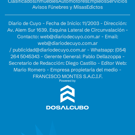
Clasificados
Inmuebles
Automotores
Empleos
Servicios
Avisos Fúnebres y Misas
Edictos
Diario de Cuyo - Fecha de Inicio: 11/2003 - Dirección:
Av. Alem Sur 1639. Esquina Lateral de Circunvalación -
Contacto:
web@diariodecuyo.com.ar
- Email:
web@diariodecuyo.com.ar
/
publicidad@diariodecuyo.com.ar
-
Whatsapp: (054)
264 5045343 - Gerente General: Pablo Dellazoppa -
Secretario de Redacción: Diego Castillo - Editor Web:
Mario Romero - Empresa propietaria del medio -
FRANCISCO MONTES S.A.C.I.F.