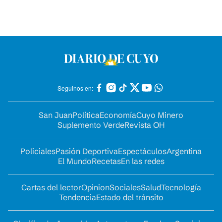
Seguinos en:
San Juan
Política
Economía
Cuyo Minero
Suplemento Verde
Revista OH
Policiales
Pasión Deportiva
Espectáculos
Argentina
El Mundo
Recetas
En las redes
Cartas del lector
Opinion
Sociales
Salud
Tecnología
Tendencia
Estado del tránsito