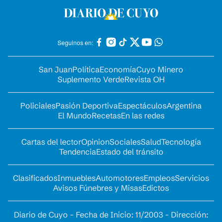
Seguinos en:
San Juan
Política
Economía
Cuyo Minero
Suplemento Verde
Revista OH
Policiales
Pasión Deportiva
Espectáculos
Argentina
El Mundo
Recetas
En las redes
Cartas del lector
Opinion
Sociales
Salud
Tecnología
Tendencia
Estado del tránsito
Clasificados
Inmuebles
Automotores
Empleos
Servicios
Avisos Fúnebres y Misas
Edictos
Diario de Cuyo - Fecha de Inicio: 11/2003 - Dirección: