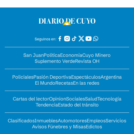
Seguinos en:
San Juan
Política
Economía
Cuyo Minero
Suplemento Verde
Revista OH
Policiales
Pasión Deportiva
Espectáculos
Argentina
El Mundo
Recetas
En las redes
Cartas del lector
Opinion
Sociales
Salud
Tecnología
Tendencia
Estado del tránsito
Clasificados
Inmuebles
Automotores
Empleos
Servicios
Avisos Fúnebres y Misas
Edictos