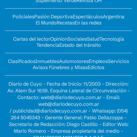
Suplemento Verde
Revista OH
Policiales
Pasión Deportiva
Espectáculos
Argentina
El Mundo
Recetas
En las redes
Cartas del lector
Opinion
Sociales
Salud
Tecnología
Tendencia
Estado del tránsito
Clasificados
Inmuebles
Automotores
Empleos
Servicios
Avisos Fúnebres y Misas
Edictos
Diario de Cuyo - Fecha de Inicio: 11/2003 - Dirección:
Av. Alem Sur 1639. Esquina Lateral de Circunvalación -
Contacto:
web@diariodecuyo.com.ar
- Email:
web@diariodecuyo.com.ar
/
publicidad@diariodecuyo.com.ar
-
Whatsapp: (054)
264 5045343 - Gerente General: Pablo Dellazoppa -
Secretario de Redacción: Diego Castillo - Editor Web:
Mario Romero - Empresa propietaria del medio -