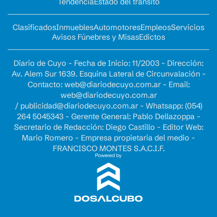
Tendencia
Estado del tránsito
Clasificados
Inmuebles
Automotores
Empleos
Servicios
Avisos Fúnebres y Misas
Edictos
Diario de Cuyo - Fecha de Inicio: 11/2003 - Dirección:
Av. Alem Sur 1639. Esquina Lateral de Circunvalación -
Contacto:
web@diariodecuyo.com.ar
- Email:
web@diariodecuyo.com.ar
/
publicidad@diariodecuyo.com.ar
-
Whatsapp: (054)
264 5045343 - Gerente General: Pablo Dellazoppa -
Secretario de Redacción: Diego Castillo - Editor Web:
Mario Romero - Empresa propietaria del medio -
FRANCISCO MONTES S.A.C.I.F.