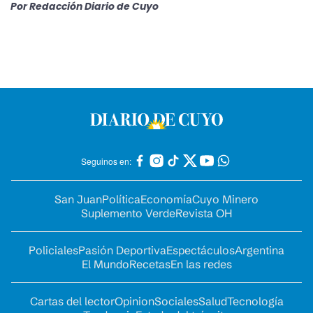
Por
Redacción Diario de Cuyo
Seguinos en:
San Juan
Política
Economía
Cuyo Minero
Suplemento Verde
Revista OH
Policiales
Pasión Deportiva
Espectáculos
Argentina
El Mundo
Recetas
En las redes
Cartas del lector
Opinion
Sociales
Salud
Tecnología