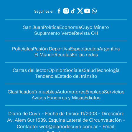
Seguinos en:
San Juan
Política
Economía
Cuyo Minero
Suplemento Verde
Revista OH
Policiales
Pasión Deportiva
Espectáculos
Argentina
El Mundo
Recetas
En las redes
Cartas del lector
Opinion
Sociales
Salud
Tecnología
Tendencia
Estado del tránsito
Clasificados
Inmuebles
Automotores
Empleos
Servicios
Avisos Fúnebres y Misas
Edictos
Diario de Cuyo - Fecha de Inicio: 11/2003 - Dirección:
Av. Alem Sur 1639. Esquina Lateral de Circunvalación -
Contacto:
web@diariodecuyo.com.ar
- Email: