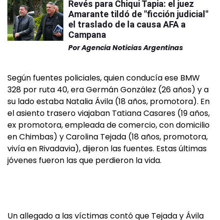
Revés para Chiqui Tapia: el juez
Amarante tildó de "ficción judicial"
el traslado de la causa AFA a
Campana
Por
Agencia Noticias Argentinas
Según fuentes policiales, quien conducía ese BMW
328 por ruta 40, era Germán González (26 años) y a
su lado estaba Natalia Ávila (18 años, promotora). En
el asiento trasero viajaban Tatiana Casares (19 años,
ex promotora, empleada de comercio, con domicilio
en Chimbas) y Carolina Tejada (18 años, promotora,
vivía en Rivadavia), dijeron las fuentes. Estas últimas
jóvenes fueron las que perdieron la vida.
Un allegado a las víctimas contó que Tejada y Ávila