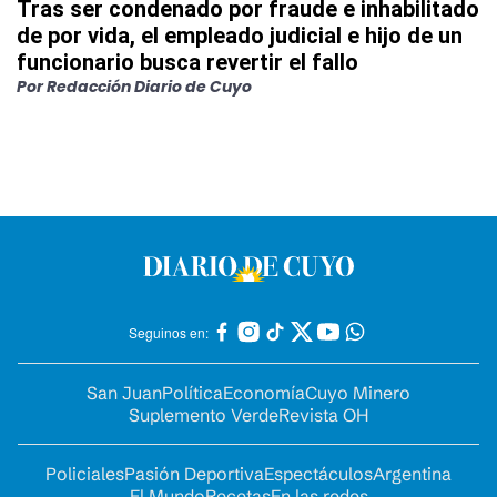
Tras ser condenado por fraude e inhabilitado
de por vida, el empleado judicial e hijo de un
funcionario busca revertir el fallo
Por
Redacción Diario de Cuyo
Seguinos en:
San Juan
Política
Economía
Cuyo Minero
Suplemento Verde
Revista OH
Policiales
Pasión Deportiva
Espectáculos
Argentina
El Mundo
Recetas
En las redes