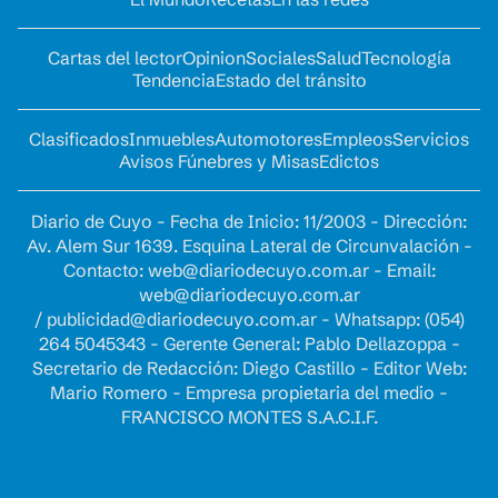
Cartas del lector
Opinion
Sociales
Salud
Tecnología
Tendencia
Estado del tránsito
Clasificados
Inmuebles
Automotores
Empleos
Servicios
Avisos Fúnebres y Misas
Edictos
Diario de Cuyo - Fecha de Inicio: 11/2003 - Dirección:
Av. Alem Sur 1639. Esquina Lateral de Circunvalación -
Contacto:
web@diariodecuyo.com.ar
- Email:
web@diariodecuyo.com.ar
/
publicidad@diariodecuyo.com.ar
-
Whatsapp: (054)
264 5045343 - Gerente General: Pablo Dellazoppa -
Secretario de Redacción: Diego Castillo - Editor Web:
Mario Romero - Empresa propietaria del medio -
FRANCISCO MONTES S.A.C.I.F.