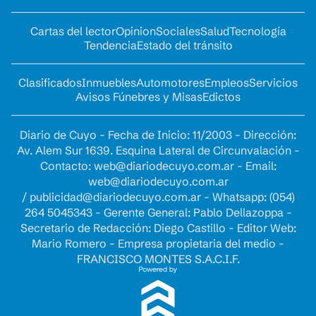
Cartas del lector
Opinion
Sociales
Salud
Tecnología
Tendencia
Estado del tránsito
Clasificados
Inmuebles
Automotores
Empleos
Servicios
Avisos Fúnebres y Misas
Edictos
Diario de Cuyo - Fecha de Inicio: 11/2003 - Dirección:
Av. Alem Sur 1639. Esquina Lateral de Circunvalación -
Contacto:
web@diariodecuyo.com.ar
- Email:
web@diariodecuyo.com.ar
/
publicidad@diariodecuyo.com.ar
-
Whatsapp: (054)
264 5045343 - Gerente General: Pablo Dellazoppa -
Secretario de Redacción: Diego Castillo - Editor Web:
Mario Romero - Empresa propietaria del medio -
FRANCISCO MONTES S.A.C.I.F.