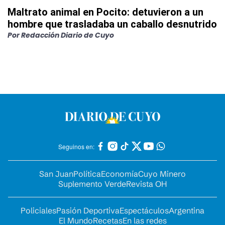
Maltrato animal en Pocito: detuvieron a un
hombre que trasladaba un caballo desnutrido
Por
Redacción Diario de Cuyo
Seguinos en:
San Juan
Política
Economía
Cuyo Minero
Suplemento Verde
Revista OH
Policiales
Pasión Deportiva
Espectáculos
Argentina
El Mundo
Recetas
En las redes