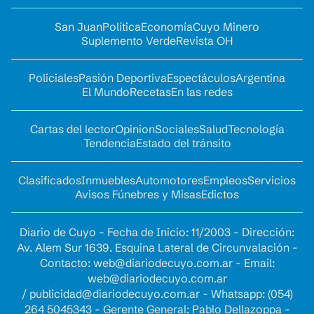
San Juan
Política
Economía
Cuyo Minero
Suplemento Verde
Revista OH
Policiales
Pasión Deportiva
Espectáculos
Argentina
El Mundo
Recetas
En las redes
Cartas del lector
Opinion
Sociales
Salud
Tecnología
Tendencia
Estado del tránsito
Clasificados
Inmuebles
Automotores
Empleos
Servicios
Avisos Fúnebres y Misas
Edictos
Diario de Cuyo - Fecha de Inicio: 11/2003 - Dirección:
Av. Alem Sur 1639. Esquina Lateral de Circunvalación -
Contacto:
web@diariodecuyo.com.ar
- Email:
web@diariodecuyo.com.ar
/
publicidad@diariodecuyo.com.ar
-
Whatsapp: (054)
264 5045343 - Gerente General: Pablo Dellazoppa -