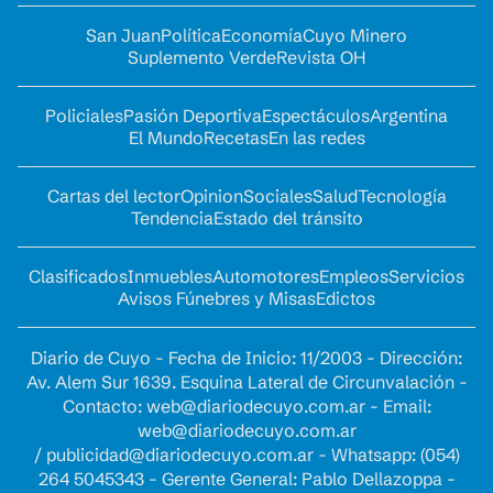
San Juan
Política
Economía
Cuyo Minero
Suplemento Verde
Revista OH
Policiales
Pasión Deportiva
Espectáculos
Argentina
El Mundo
Recetas
En las redes
Cartas del lector
Opinion
Sociales
Salud
Tecnología
Tendencia
Estado del tránsito
Clasificados
Inmuebles
Automotores
Empleos
Servicios
Avisos Fúnebres y Misas
Edictos
Diario de Cuyo - Fecha de Inicio: 11/2003 - Dirección:
Av. Alem Sur 1639. Esquina Lateral de Circunvalación -
Contacto:
web@diariodecuyo.com.ar
- Email:
web@diariodecuyo.com.ar
/
publicidad@diariodecuyo.com.ar
-
Whatsapp: (054)
264 5045343 - Gerente General: Pablo Dellazoppa -