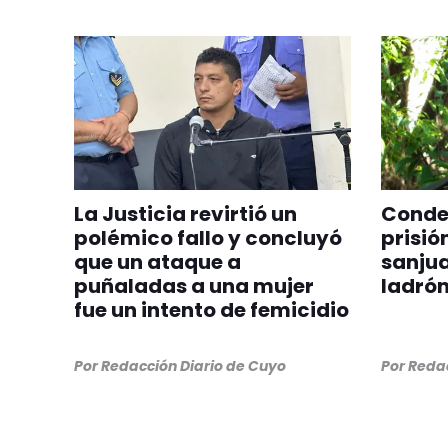
La Justicia revirtió un
Conden
polémico fallo y concluyó
prisió
que un ataque a
sanjua
puñaladas a una mujer
ladrón
fue un intento de femicidio
Por
Redacción Diario de Cuyo
Por
Redac