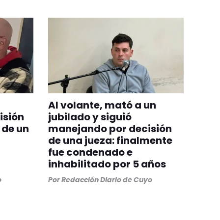
Al volante, mató a un
isión
jubilado y siguió
 de un
manejando por decisión
de una jueza: finalmente
fue condenado e
inhabilitado por 5 años
o
Por
Redacción Diario de Cuyo