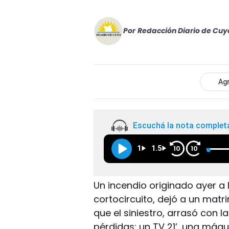
Por
Redacción Diario de Cuy
Agr
Escuchá la nota complet
1
1.5
10
10
Un incendio originado ayer a
cortocircuito, dejó a un matr
que el siniestro, arrasó con l
pérdidas: un TV 21’, una máqu