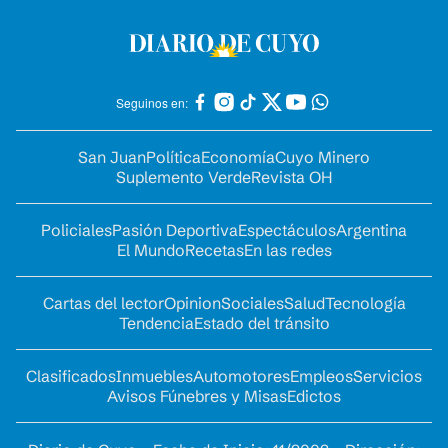
Seguinos en:
San Juan
Política
Economía
Cuyo Minero
Suplemento Verde
Revista OH
Policiales
Pasión Deportiva
Espectáculos
Argentina
El Mundo
Recetas
En las redes
Cartas del lector
Opinion
Sociales
Salud
Tecnología
Tendencia
Estado del tránsito
Clasificados
Inmuebles
Automotores
Empleos
Servicios
Avisos Fúnebres y Misas
Edictos