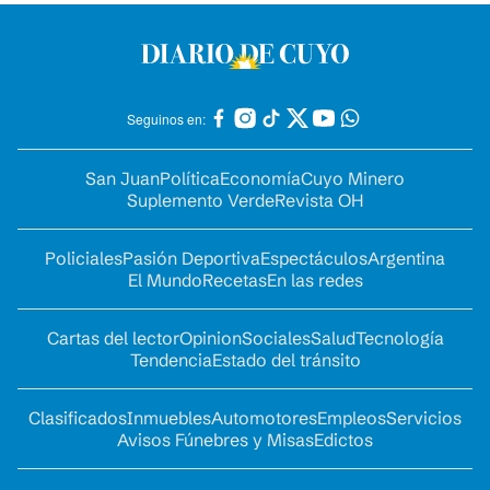
Seguinos en:
San Juan
Política
Economía
Cuyo Minero
Suplemento Verde
Revista OH
Policiales
Pasión Deportiva
Espectáculos
Argentina
El Mundo
Recetas
En las redes
Cartas del lector
Opinion
Sociales
Salud
Tecnología
Tendencia
Estado del tránsito
Clasificados
Inmuebles
Automotores
Empleos
Servicios
Avisos Fúnebres y Misas
Edictos