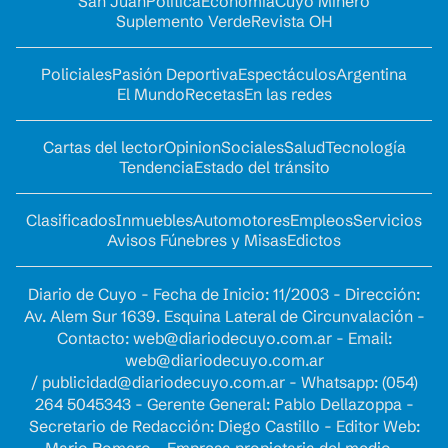
San Juan
Política
Economía
Cuyo Minero
Suplemento Verde
Revista OH
Policiales
Pasión Deportiva
Espectáculos
Argentina
El Mundo
Recetas
En las redes
Cartas del lector
Opinion
Sociales
Salud
Tecnología
Tendencia
Estado del tránsito
Clasificados
Inmuebles
Automotores
Empleos
Servicios
Avisos Fúnebres y Misas
Edictos
Diario de Cuyo - Fecha de Inicio: 11/2003 - Dirección:
Av. Alem Sur 1639. Esquina Lateral de Circunvalación -
Contacto:
web@diariodecuyo.com.ar
- Email:
web@diariodecuyo.com.ar
/
publicidad@diariodecuyo.com.ar
-
Whatsapp: (054)
264 5045343 - Gerente General: Pablo Dellazoppa -
Secretario de Redacción: Diego Castillo - Editor Web: