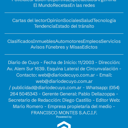
El Mundo
Recetas
En las redes
Cartas del lector
Opinion
Sociales
Salud
Tecnología
Tendencia
Estado del tránsito
Clasificados
Inmuebles
Automotores
Empleos
Servicios
Avisos Fúnebres y Misas
Edictos
Diario de Cuyo - Fecha de Inicio: 11/2003 - Dirección:
Av. Alem Sur 1639. Esquina Lateral de Circunvalación -
Contacto:
web@diariodecuyo.com.ar
- Email:
web@diariodecuyo.com.ar
/
publicidad@diariodecuyo.com.ar
-
Whatsapp: (054)
264 5045343 - Gerente General: Pablo Dellazoppa -
Secretario de Redacción: Diego Castillo - Editor Web:
Mario Romero - Empresa propietaria del medio -
FRANCISCO MONTES S.A.C.I.F.