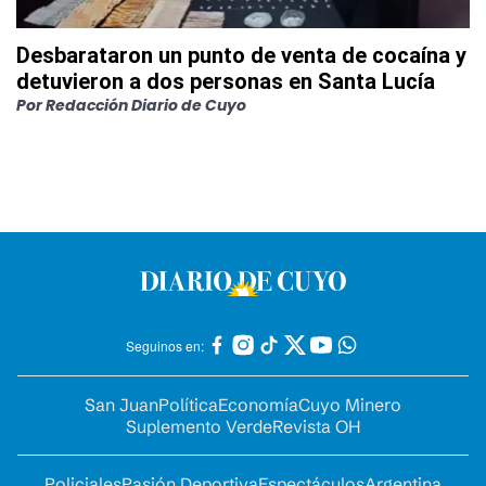
Desbarataron un punto de venta de cocaína y
detuvieron a dos personas en Santa Lucía
Por
Redacción Diario de Cuyo
Seguinos en:
San Juan
Política
Economía
Cuyo Minero
Suplemento Verde
Revista OH
Policiales
Pasión Deportiva
Espectáculos
Argentina