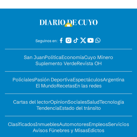
Seguinos en:
San Juan
Política
Economía
Cuyo Minero
Suplemento Verde
Revista OH
Policiales
Pasión Deportiva
Espectáculos
Argentina
El Mundo
Recetas
En las redes
Cartas del lector
Opinion
Sociales
Salud
Tecnología
Tendencia
Estado del tránsito
Clasificados
Inmuebles
Automotores
Empleos
Servicios
Avisos Fúnebres y Misas
Edictos