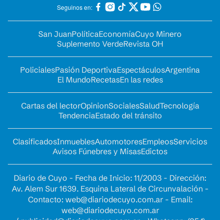
Seguinos en:
San Juan
Política
Economía
Cuyo Minero
Suplemento Verde
Revista OH
Policiales
Pasión Deportiva
Espectáculos
Argentina
El Mundo
Recetas
En las redes
Cartas del lector
Opinion
Sociales
Salud
Tecnología
Tendencia
Estado del tránsito
Clasificados
Inmuebles
Automotores
Empleos
Servicios
Avisos Fúnebres y Misas
Edictos
Diario de Cuyo - Fecha de Inicio: 11/2003 - Dirección:
Av. Alem Sur 1639. Esquina Lateral de Circunvalación -
Contacto:
web@diariodecuyo.com.ar
- Email:
web@diariodecuyo.com.ar