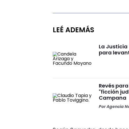
LEÉ ADEMÁS
La Justici
para levan
Revés para 
"ficción ju
Campana
Por
Agencia No