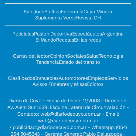
San Juan
Política
Economía
Cuyo Minero
Suplemento Verde
Revista OH
Policiales
Pasión Deportiva
Espectáculos
Argentina
El Mundo
Recetas
En las redes
Cartas del lector
Opinion
Sociales
Salud
Tecnología
Tendencia
Estado del tránsito
Clasificados
Inmuebles
Automotores
Empleos
Servicios
Avisos Fúnebres y Misas
Edictos
Diario de Cuyo - Fecha de Inicio: 11/2003 - Dirección:
Av. Alem Sur 1639. Esquina Lateral de Circunvalación -
Contacto:
web@diariodecuyo.com.ar
- Email:
web@diariodecuyo.com.ar
/
publicidad@diariodecuyo.com.ar
-
Whatsapp: (054)
264 5045343 - Gerente General: Pablo Dellazoppa -